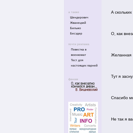
А скольких
а также
Шендерович
Жванецкий
Бильжо
О, как внез
Бесэдер
почти реклама
Повестка в
Желанная м
военкомат
Тест для
настоящих парней
Тут я засну
фанам
Спасибо мне
Не так я ва