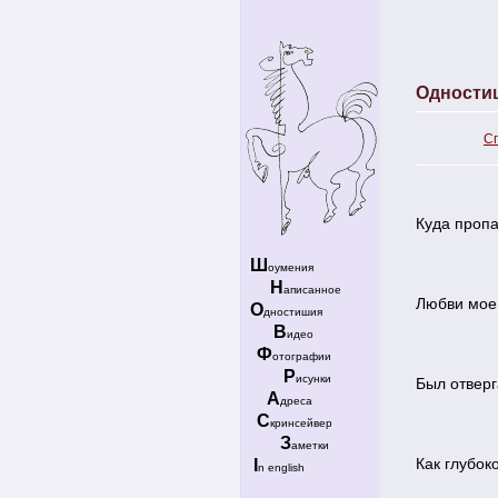
Одности
С
Куда пропа
Ш
оумения
Н
аписанное
Любви моей
О
дностишия
В
идео
Ф
отографии
Р
исунки
Был отверга
А
дреса
С
кринсейвер
З
аметки
Как глубок
I
n english