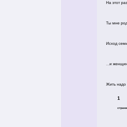
На этот раз
Ты мне род
Исход семи
...и женщин
Жить надо т
1
стран