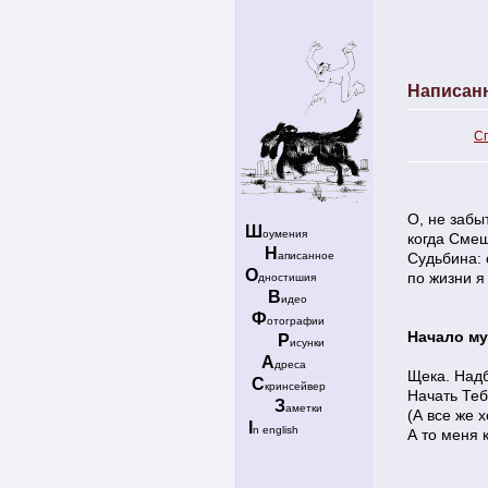
Написан
С
О, не забыт
Ш
оумения
когда Смеш
Н
аписанное
Судьбина: 
О
по жизни я
дностишия
В
идео
Ф
отографии
Начало м
Р
исунки
А
дреса
Щека. Надб
С
кринсейвер
Начать Теб
З
аметки
(А все же 
I
n english
А то меня 