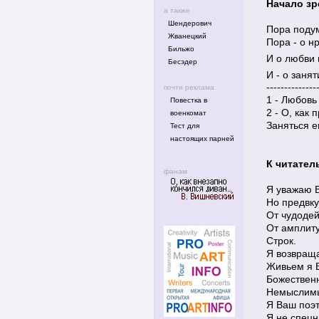
Начало зр
а также
Шендерович
Пора подум
Жванецкий
Пора - о н
Бильжо
И о любви 
Бесэдер
И - о заня
--------------
почти реклама
1 - Любовь
Повестка в
2 - О, как 
военкомат
Заняться е
Тест для
настоящих парней
К читател
фанам
Я уважаю В
Но предвк
От чудодей
От амплит
Строк.
Я возвраща
Живьем я В
Божественн
Немыслимый
Я Ваш поэт
Я не спецна