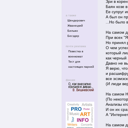
Зри в корен
Баян козе в
Ее супруг 
а также
А был он п
Шендерович
...Но было 
Жванецкий
Бильжо
На самом д
Бесэдер
При всех "Я
Но принял 
почти реклама
О чем успел
Повестка в
который ли
военкомат
как черный
Тест для
Давно не в
настоящих парней
Я верю, что
и расшифру
все эсэмэск
фанам
(И люди вер
На самом Н
(По некотор
Анализы кто
И он их ср
А "Интернет
На самом д