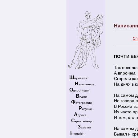
Написанн
Сп
ПОЧТИ ВЕ
Так повелос
А впрочем, к
Ш
Сгорели ка
оумения
Н
На днях в 
аписанное
О
дностишия
На самом д
В
идео
Не говоря п
Ф
отографии
В России вс
Р
исунки
Их часто п
А
дреса
И тем, кто н
С
кринсейвер
З
аметки
На самом д
I
Бывал и хр
n english