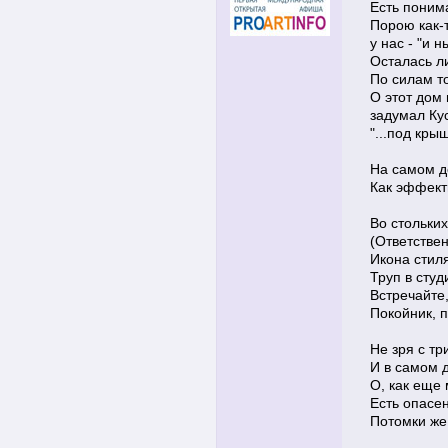
Есть поним
Порою как-
у нас - "и 
Осталась л
По силам то
О этот дом 
задумал Ку
"...под кры
На самом д
Как эффект
Во стольки
(Ответствен
Икона стиля
Труп в студ
Встречайте
Покойник, 
Не зря с тр
И в самом 
О, как еще 
Есть опасен
Потомки же 