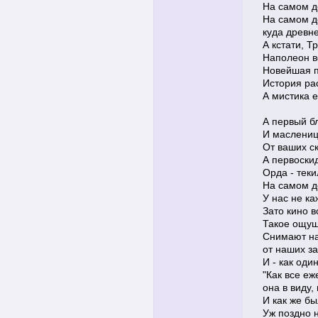
На самом д
На самом д
куда древне
А кстати, Т
Наполеон в
Новейшая п
История ра
А мистика е
А первый бл
И маслениц
От ваших ск
А первоски
Орда - теки
На самом д
У нас не к
Зато кино в
Такое ощущ
Снимают на
от наших з
И - как оди
"Как все еж
она в виду,
И как же бы
Уж поздно 